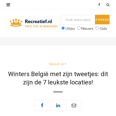
F
a
c
Uitjes
Nieuws
Gids
e
b
o
o
DAGJE UIT
k
Winters België met zijn tweetjes: dit
zijn de 7 leukste locaties!