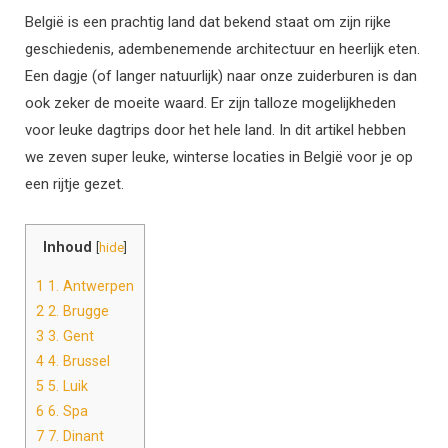
België is een prachtig land dat bekend staat om zijn rijke
geschiedenis, adembenemende architectuur en heerlijk eten.
Een dagje (of langer natuurlijk) naar onze zuiderburen is dan
ook zeker de moeite waard. Er zijn talloze mogelijkheden
voor leuke dagtrips door het hele land. In dit artikel hebben
we zeven super leuke, winterse locaties in België voor je op
een rijtje gezet.
Inhoud
[
hide
]
1
1. Antwerpen
2
2. Brugge
3
3. Gent
4
4. Brussel
5
5. Luik
6
6. Spa
7
7. Dinant