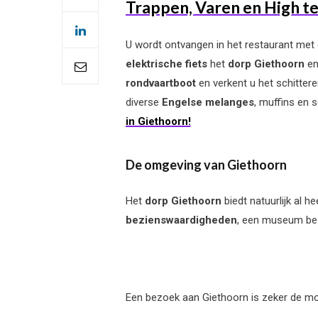
Trappen, Varen en High t
U wordt ontvangen in het restaurant met
elektrische fiets
het
dorp Giethoorn
en
rondvaartboot
en verkent u het schitter
diverse
Engelse melanges
, muffins en 
in Giethoorn!
De omgeving van Giethoorn
Het
dorp Giethoorn
biedt natuurlijk al 
bezienswaardigheden
, een museum bez
Een bezoek aan Giethoorn is zeker de mo