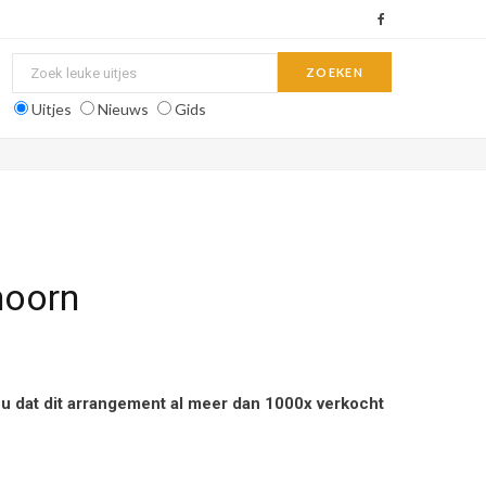
F
a
c
Uitjes
Nieuws
Gids
e
b
o
o
hoorn
k
 u dat dit arrangement al meer dan 1000x verkocht