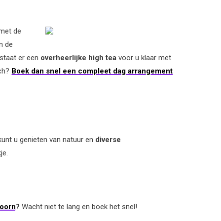
 met de
n de
 staat er een
overheerlijke high tea
voor u klaar met
och?
Boek dan snel een compleet dag arrangement
 kunt u genieten van natuur en
diverse
je.
hoorn
?
Wacht niet te lang en boek het snel!