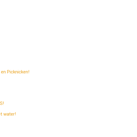
 en Picknicken!
S!
et water!