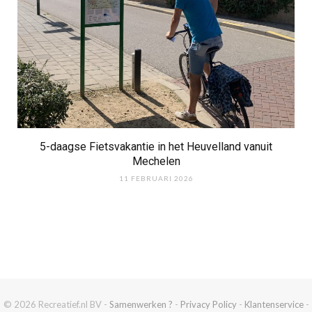
5-daagse Fietsvakantie in het Heuvelland vanuit
Mechelen
11 FEBRUARI 2026
© 2026 Recreatief.nl BV -
Samenwerken ?
-
Privacy Policy
-
Klantenservice
-