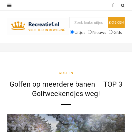
F
a
c
Uitjes
Nieuws
Gids
e
b
o
o
GOLFEN
k
Golfen op meerdere banen – TOP 3
Golfweekendjes weg!