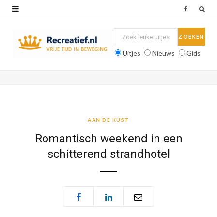
F
a
c
Uitjes
Nieuws
Gids
e
b
o
o
AAN DE KUST
k
Romantisch weekend in een
schitterend strandhotel