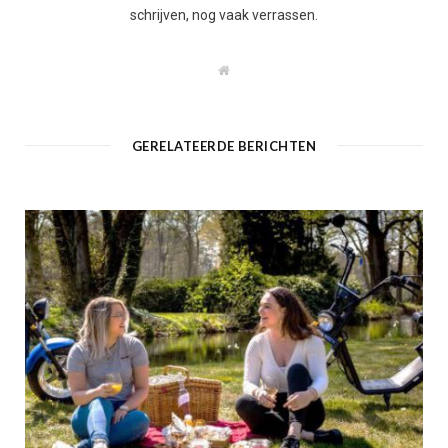
schrijven, nog vaak verrassen.
W
e
b
s
i
t
GERELATEERDE BERICHTEN
e