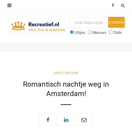
F
a
c
Uitjes
Nieuws
Gids
e
b
o
o
AMSTERDAM
k
Romantisch nachtje weg in
Amsterdam!