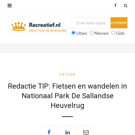
F
a
c
Uitjes
Nieuws
Gids
e
b
o
o
FIETSEN
k
Redactie TIP: Fietsen en wandelen in
Nationaal Park De Sallandse
Heuvelrug