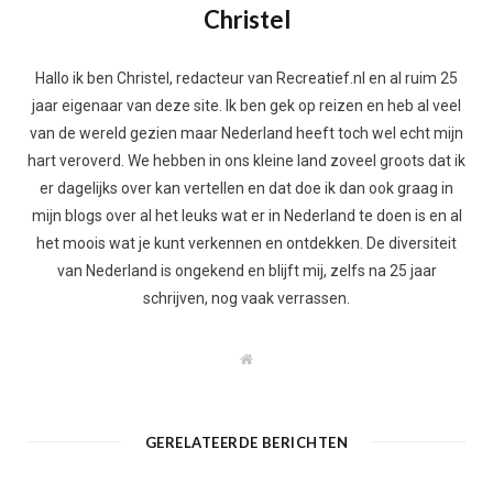
Christel
Hallo ik ben Christel, redacteur van Recreatief.nl en al ruim 25
jaar eigenaar van deze site. Ik ben gek op reizen en heb al veel
van de wereld gezien maar Nederland heeft toch wel echt mijn
hart veroverd. We hebben in ons kleine land zoveel groots dat ik
er dagelijks over kan vertellen en dat doe ik dan ook graag in
mijn blogs over al het leuks wat er in Nederland te doen is en al
het moois wat je kunt verkennen en ontdekken. De diversiteit
van Nederland is ongekend en blijft mij, zelfs na 25 jaar
schrijven, nog vaak verrassen.
W
e
b
s
i
t
GERELATEERDE BERICHTEN
e