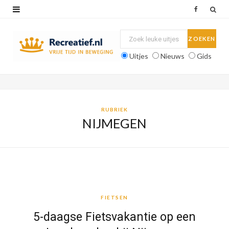
F
a
c
Uitjes
Nieuws
Gids
e
b
o
RUBRIEK
NIJMEGEN
o
k
FIETSEN
FIETSEN
5-daagse Fietsvakantie op een