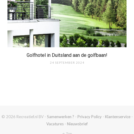
Golfhotel in Duitsland aan de golfbaan!
24 SEPTEMBER 2024
© 2026 Recreatief.nl BV -
Samenwerken ?
-
Privacy Policy
-
Klantenservice
-
Vacatures
-
Nieuwsbrief
Top