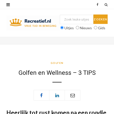
F
a
c
Uitjes
Nieuws
Gids
e
b
o
o
GOLFEN
k
Golfen en Wellness – 3 TIPS
Heerlijk tot rust komen na een rondje