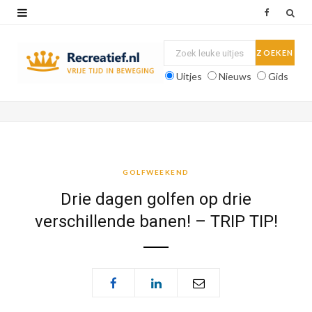
F
a
c
Uitjes
Nieuws
Gids
e
b
o
o
GOLFWEEKEND
k
Drie dagen golfen op drie
verschillende banen! – TRIP TIP!