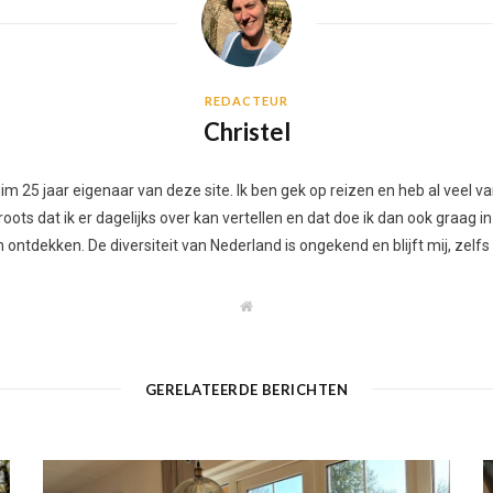
REDACTEUR
Christel
 ruim 25 jaar eigenaar van deze site. Ik ben gek op reizen en heb al vee
ots dat ik er dagelijks over kan vertellen en dat doe ik dan ook graag in
ontdekken. De diversiteit van Nederland is ongekend en blijft mij, zelfs
W
e
b
s
i
t
GERELATEERDE BERICHTEN
e