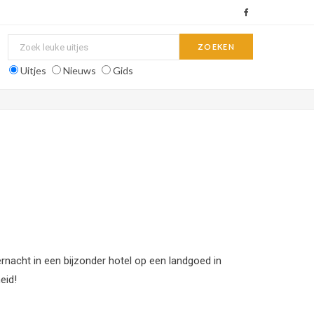
F
a
c
Uitjes
Nieuws
Gids
e
b
o
o
k
ernacht in een bijzonder hotel op een landgoed in
eid!