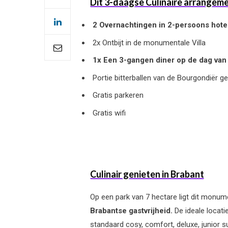
Dit 3-daagse Culinaire arrangement
2 Overnachtingen
in 2-persoons hot
2x Ontbijt in de monumentale Villa
1x Een 3-gangen
diner
op de dag van
Portie bitterballen
van de Bourgondiër ge
Gratis parkeren
Gratis wifi
Culinair genieten in Brabant
Op een park van 7 hectare ligt dit monume
Brabantse gastvrijheid.
De ideale locati
standaard cosy, comfort, deluxe, junior 