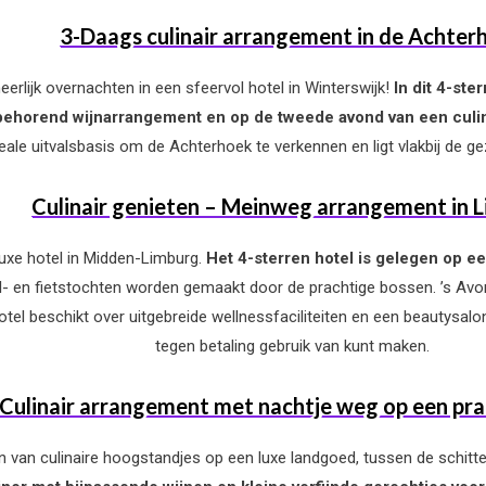
3-Daags culinair arrangement in de Achter
heerlijk overnachten in een sfeervol hotel in Winterswijk!
In dit 4-ste
jbehorend wijnarrangement en op de tweede avond van een culin
ideale uitvalsbasis om de Achterhoek te verkennen en ligt vlakbij de 
Culinair genieten – Meinweg arrangement in 
uxe hotel in Midden-Limburg.
Het 4-sterren hotel is gelegen op ee
- en fietstochten worden gemaakt door de prachtige bossen. ’s Avonds
tel beschikt over uitgebreide wellnessfaciliteiten en een beautysal
tegen betaling gebruik van kunt maken.
Culinair arrangement met nachtje weg op een pr
en van culinaire hoogstandjes op een luxe
landgoed, tussen de schitt