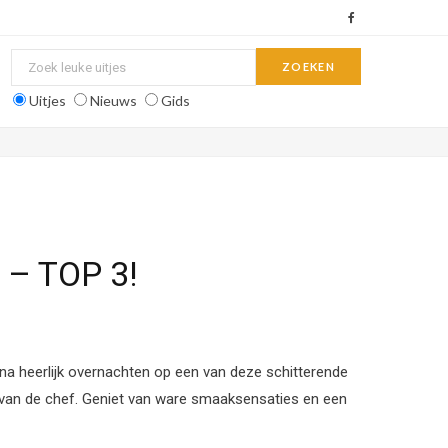
F
a
c
Uitjes
Nieuws
Gids
e
b
o
o
n – TOP 3!
k
arna heerlijk overnachten op een van deze schitterende
 van de chef. Geniet van ware smaaksensaties en een