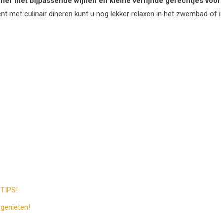
iner met bijpassende wijnen en kleine verfijnde gerechtjes voor
ent met culinair dineren kunt u nog lekker relaxen in het zwembad of 
 TIPS!
 genieten!