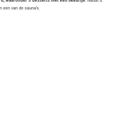
 u, waaronder 3 desserts met een likeurtje.
Nadat u
in een van de sauna’s.