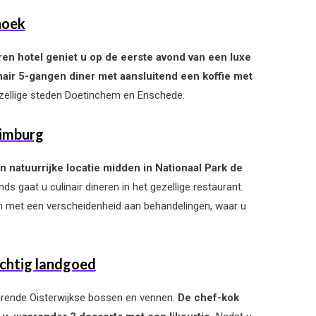
hoek
rren hotel geniet u op de eerste avond van een luxe
air 5-gangen diner met aansluitend een koffie met
gezellige steden Doetinchem en Enschede.
Limburg
n natuurrijke locatie midden in Nationaal Park de
 gaat u culinair dineren in het gezellige restaurant.
on met een verscheidenheid aan behandelingen, waar u
achtig landgoed
erende Oisterwijkse bossen en vennen.
De chef-kok