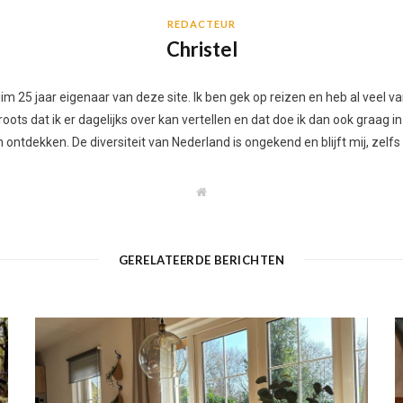
REDACTEUR
Christel
 ruim 25 jaar eigenaar van deze site. Ik ben gek op reizen en heb al vee
ots dat ik er dagelijks over kan vertellen en dat doe ik dan ook graag in
ontdekken. De diversiteit van Nederland is ongekend en blijft mij, zelfs
W
e
b
s
i
t
GERELATEERDE BERICHTEN
e