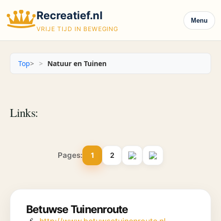
Recreatief.nl
Menu
VRIJE TIJD IN BEWEGING
Top
>
Natuur en Tuinen
Links:
Pages:
1
2
Betuwse Tuinenroute
http://www.betuwsetuinenroute.nl