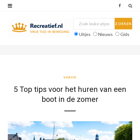
F
a
c
Uitjes
Nieuws
Gids
e
b
o
o
VAREN
k
5 Top tips voor het huren van een
boot in de zomer