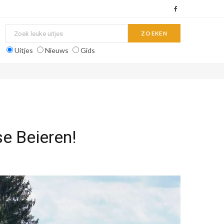
F
a
c
Uitjes
Nieuws
Gids
e
b
o
o
se Beieren!
k