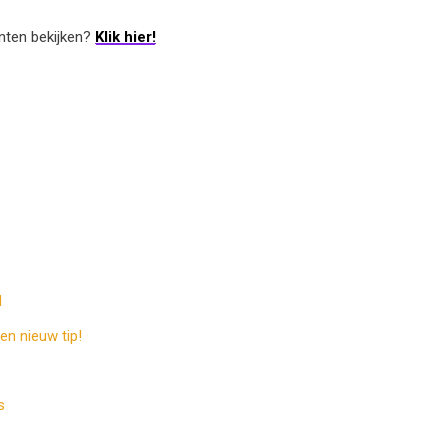
nten bekijken?
Klik hier!
d
en nieuw tip!
s