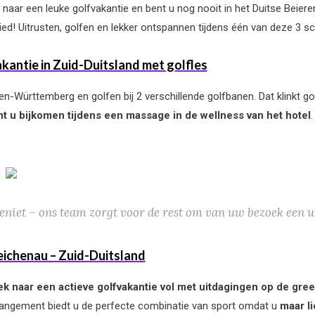
aar een leuke golfvakantie en bent u nog nooit in het Duitse Beier
ied! Uitrusten, golfen en lekker ontspannen tijdens één van deze 3 sc
antie in Zuid-Duitsland met golfles
en-Württemberg en golfen bij 2 verschillende golfbanen. Dat klinkt g
nt u bijkomen tijdens een massage in de wellness van het hotel
eniet – ons team zorgt voor de rest om van uw bezoek een u
eichenau – Zuid-Duitsland
k naar een actieve golfvakantie vol met uitdagingen op de gre
rangement biedt u de perfecte combinatie van sport omdat u
maar li