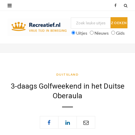
F
a
c
Uitjes
Nieuws
Gids
e
b
o
o
DUITSLAND
k
3-daags Golfweekend in het Duitse
Oberaula